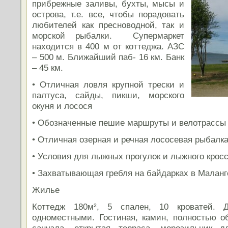
прибрежные заливы, бухты, мысы и
острова, т.е. все, чтобы порадовать
любителей как пресноводной, так и
морской рыбалки. Супермаркет
находится в 400 м от коттеджа. АЗС
– 500 м. Ближайший паб- 16 км. Банк
– 45 км.
• Отличная ловля крупной трески и
палтуса, сайды, пикши, морского
окуня и лосося
• Обозначенные пешие маршруты и велотрассы 
• Отличная озерная и речная лососевая рыбалк
• Условия для лыжных прогулок и лыжного крос
• Захватывающая гребля на байдарках в Малан
Жилье
Коттедж 180м², 5 спален, 10 кроватей. 
одноместными. Гостиная, камин, полностью об
санузла, открытая терраса, морозильник д