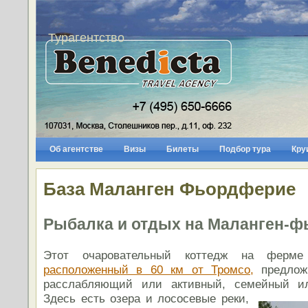
Турагентство
Об агентстве
Визы
Билеты
Подбор тура
Кру
База Маланген Фьордферие
Рыбалка и отдых на Маланген-фь
Этот очаровательный коттедж на ферме
расположенный в 60 км от Тромсо,
предложи
расслабляющий или активный, семейный ил
Здесь есть озера и лососевые реки,