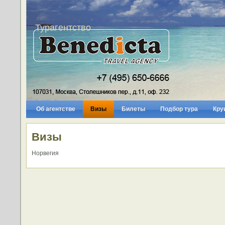
Турагентство
Об агентстве
Визы
Билеты
Подбор тура
Кру
Визы
Норвегия