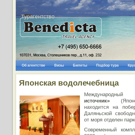
Турагентство
Об агентстве
Визы
Билеты
Подбор тура
Кру
Японская водолечебница
Международны
источник»
(Японск
находится на побе
Даляньской свободн
от моря отделен парк
Современный компле