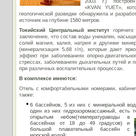
2003 г.) построе
«KVAN YUET», кото
геологической разведки обнаружила и разрабо
источник на глубине 1580 метров.
Токийский Центральный институт
горячего
заключение, что состав воды уникален, насыщ
солей магния, калия, натрия и другими мин
(минерализация 5,68 г/л), которые дают яр
эффект при заболеваниях опорно-двигательног
стрессах, заболеваниях дыхательных путей и п
при различных воспалительных процессах.
В комплексе имеются:
Отель с комфортабельными номерами, кабине
также:
6 бассейнов, 5 из них с минеральной вод
один из них гидроаэромассажный, есть 
открытым небом(температура
воды в
бассейнах от 18 до 49 градусов) и
большой плавательный бассейн с
морской водой;